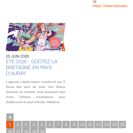
https://www.tidouaral
20 
U
AU
IN
OU
25 JUIN 2026
L’éq
ETE 2026 : GOÛTEZ LA
vou
BRETAGNE EN PAYS
fest
Gou
D'AURAY
2 o
L'agenda culturel breton coordonné par Ti
Douar Alre vient de sortir. Une 30aine
d'acteurs du territoire vous proposent plus
d'une 100aine d'animations pour
(re)découvrir le pays d'Auray. Initiations
1
2
3
4
5
6
7
8
9
10
11
12
13
14
15
16
17
18
19
20