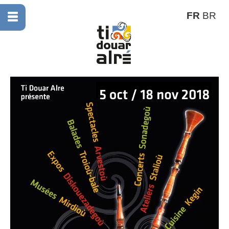
FR
BR