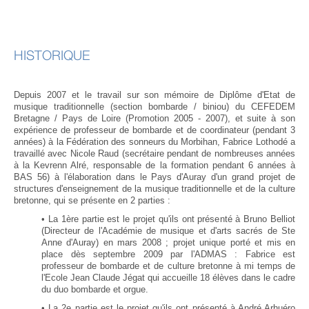
HISTORIQUE
Depuis 2007 et le travail sur son mémoire de Diplôme d'Etat de
musique traditionnelle (section bombarde / biniou) du CEFEDEM
Bretagne / Pays de Loire (Promotion 2005 - 2007), et suite à son
expérience de professeur de bombarde et de coordinateur (pendant 3
années) à la Fédération des sonneurs du Morbihan, Fabrice Lothodé a
travaillé avec Nicole Raud (secrétaire pendant de nombreuses années
à la Kevrenn Alré, responsable de la formation pendant 6 années à
BAS 56) à l'élaboration dans le Pays d'Auray d'un grand projet de
structures d'enseignement de la musique traditionnelle et de la culture
bretonne, qui se présente en 2 parties :
• La 1ère partie est le projet qu'ils ont présenté à Bruno Belliot
(Directeur de l'Académie de musique et d'arts sacrés de Ste
Anne d'Auray) en mars 2008 ; projet unique porté et mis en
place dès septembre 2009 par l'ADMAS : Fabrice est
professeur de bombarde et de culture bretonne à mi temps de
l'Ecole Jean Claude Jégat qui accueille 18 élèves dans le cadre
du duo bombarde et orgue.
• La 2e partie est le projet qu'ils ont présenté à André Arhuéro