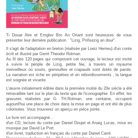
Ti Douar Alre et Emglev Bro An Oriant sont heureuses de vous
présenter leur dernière publication : "Lizig, Priñsezig an dour".
Il s'agit de l'adaptation en breton (réalisée par Loeiz Herrieu) d'un conte
écrit et illustré par Gerrit Theodor Rotman.
Au fil des 120 pages qui composent cet ouvrage, le lecteur est invité
à suivre le périple de Lizig, petite fée, à travers un royaume
merveilleux où souris, grenouilles et crapauds sont dotés de parole.
La narration est riche en péripéties et en rebondissements ; la langue
est soignée et vivante.
L'œuvre initialement éditée dans la première moitié du 20e siècle a été
retravaillée tant sur le plan du texte que de l'iconographie. En effet, les
gravures réalisées par G. TH.Rotman, une centaine, occupent
aujourd'hui une place de choix dans la mise en page et ont été de plus
colorisées. Vous trouverez un aperçu en pièce jointe.
Le livre est accompagné...
d'un CD, lecture du conte par Daniel Doujet et Anaig Lucas, mise en
musique par David Le Port.
d'un livret, traduction en français du conte par Daniel Carré.