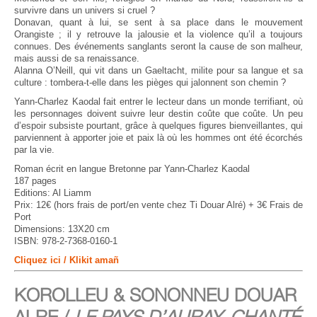
survivre dans un univers si cruel ?
Donavan, quant à lui, se sent à sa place dans le mouvement
Orangiste ; il y retrouve la jalousie et la violence qu’il a toujours
connues. Des événements sanglants seront la cause de son malheur,
mais aussi de sa renaissance.
Alanna O’Neill, qui vit dans un Gaeltacht, milite pour sa langue et sa
culture : tombera-t-elle dans les pièges qui jalonnent son chemin ?
Yann-Charlez Kaodal fait entrer le lecteur dans un monde terrifiant, où
les personnages doivent suivre leur destin coûte que coûte. Un peu
d’espoir subsiste pourtant, grâce à quelques figures bienveillantes, qui
parviennent à apporter joie et paix là où les hommes ont été écorchés
par la vie.
Roman écrit en langue Bretonne par Yann-Charlez Kaodal
187 pages
Editions: Al Liamm
Prix: 12€ (hors frais de port/en vente chez Ti Douar Alré) + 3€ Frais de
Port
Dimensions: 13X20 cm
ISBN: 978-2-7368-0160-1
Cliquez ici / Klikit amañ
KOROLLEU & SONONNEU DOUAR
ALRE /
LE PAYS D’AURAY, CHANTÉ