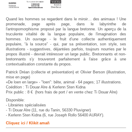
Quand les hommes se regardent dans le miroir… des animaux ! Une
promenade, page après page, dans le labyrinthe de
l'antropomorphisme proposé par la langue bretonne. Un aperçu de la
truculente vitalité de la langue populaire, de l'imagination des
hommes. Un ouvrage - le fruit d’une collecte authentiquement
populaire, “à la source” - qui, par sa présentation, son style, ses
illustrations - suggestives, déjantées parfois, toujours nourries par le
propos illustré - devrait intéresser un large public. Bretonnants et non-
bretonnants s'y trouveront parfaitement à l'aise grâce à une
contextualisation constante du propos.
Patrick Dréan (collecte et présentation) et Olivier Berson (illustration,
mise en page)
«De loen en large» - "loen": bête, animal - 64 pages; 17 illustrations.
Coédition : Ti Douar Alre & Kerlenn Sten Kidna
Prix public : 8 € (hors frais de port / en vente chez Ti Douar Alre)
Disponible:
- Librairies spécialisées
- Ti Douar Alre (11, rue du Tanin, 56330 Pluvigner)
- Kerlenn Sten Kidna (6, rue Joseph Rollo 56400 AURAY).
Cliquez ici / Klikit amañ