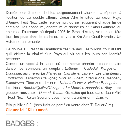
Derrière ces 3 mots doubles soigneusement choisis la réponse à
l’édition de ce double album. Douar Alre le situe au cœur Pays
d’Auray, Fest Noz, cette fête de nuit où se retrouvent chaque fin de
semaine, les sonneurs, chanteurs et danseurs et Kalan Gouianv, au
coeur de l’automne où depuis 2005 le Pays d’Auray se met en fête
tous les jours dans le cadre du festvial « Bro Alre Gouil Bamdé / Un
Automne autrement».
Ce double CD restitue l’ambiance festive des Festoù-noz tout autant
qu’il affirme la vitalité d’un Pays qui vit tous les jours son identité
bretonne.
Comme un appel à la danse où sont venus chanter, sonner et faire
danser les sonneurs en couple :
Lothodé – Cadudal, Kergozien –
Durassier, les Frères Le Mahévas, Camille et Laure
- Les chanteurs :
Trouzerion, Kanerion Pleuigner, Skol ar Luhern, Sten Kidna, Kenderv,
Diaoulezed, Triorezed
- Le duo :
Kristell Goiset & Hélène Beauguion
–
Les trios :
Botuha/Quillay/Guingo et Le Meut/Le Hénanff/Le Blay
- Les
groupes musicaux :
Damad, Kilhan, Gevelled
qui tous dans Douar Alré
- Fest Noz - Kalan Gouianv vous invitent à entrer en « Dans ».
Prix public : 5 € (hors frais de port / en vente chez Ti Douar Alre)
Cliquez ici / Klikit amañ
BADGES
: