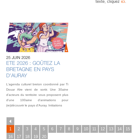
texte, cliquez
ici
.
20 
U
AU
IN
OU
25 JUIN 2026
L’éq
ETE 2026 : GOÛTEZ LA
vou
BRETAGNE EN PAYS
fest
Gou
D'AURAY
2 o
L'agenda culturel breton coordonné par Ti
Douar Alre vient de sortir. Une 30aine
d'acteurs du territoire vous proposent plus
d'une 100aine d'animations pour
(re)découvrir le pays d'Auray. Initiations
1
2
3
4
5
6
7
8
9
10
11
12
13
14
15
16
17
18
19
20