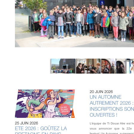
20 JUIN 2026
UN AUTOMNE
AUTREMENT 2026 :
INSCRIPTIONS SO
OUVERTES !
25 JUIN 2026
L’équipe de Ti Douar Alre est 
ETE 2026 : GOÛTEZ LA
vous annoncer que la 22e 
festival Un Automne autrement