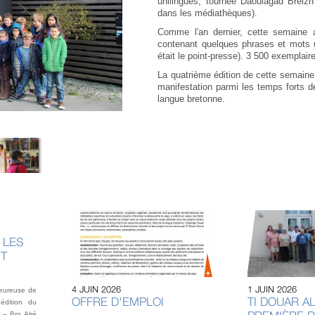
unilingues, tournée Daoulagad Breizh
dans les médiathèques).
Comme l'an dernier, cette semaine a
contenant quelques phrases et mots 
était le point-presse). 3 500 exemplaire
La quatrième édition de cette semaine
manifestation parmi les temps forts d
langue bretonne.
 LES
NT
4 JUIN 2026
1 JUIN 2026
heureuse de
OFFRE D'EMPLOI
TI DOUAR AL
édition du
 – Bro Alré