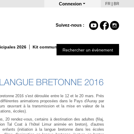
Connexion
FR
|
BR
Suivez-nous :
icipales 2026
Kit communication Un Automne autrement
Rechercher un évènement
 LANGUE BRETONNE 2016
retonne 2016 s'est déroulée entre le 12 et le 20 mars. Près
 différentes animations proposées dans le Pays d'Auray par
urs œuvrant à la transmission et la mise en valeur de la
iations, écoles).
s, 20 rendez-vous, certains à destination des adultes (filaj,
tion Tal Coat à l’hôtel Limur animée en breton), d'autres
x enfants (initiation à la langue bretonne dans les écoles