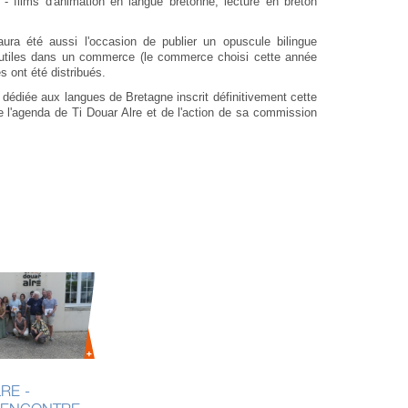
 - films d'animation en langue bretonne, lecture en breton
ura été aussi l'occasion de publier un opuscule bilingue
utiles dans un commerce (le commerce choisi cette année
s ont été distribués.
 dédiée aux langues de Bretagne inscrit définitivement cette
e l'agenda de Ti Douar Alre et de l'action de sa commission
6 MAI 2
RE -
COMP