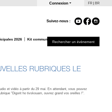
Connexion
FR
|
BR
Suivez-nous :
icipales 2026
Kit communication Un Automne autrement
Rechercher un évènement
VELLES RUBRIQUES LE
dio et vidéo à partir du 29 mai. En attendant, vous pouvez
ubrique "Digorit ho tivskouarn, ouvrez grand vos oreilles !".