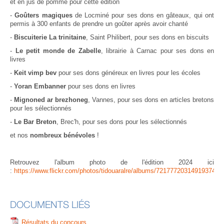
et en jus de pomme pour cette édition
-
Goûters magiques
de Locminé pour ses dons en gâteaux, qui ont
permis à 300 enfants de prendre un goûter après avoir chanté
-
Biscuiterie La trinitaine
, Saint Philibert, pour ses dons en biscuits
-
Le petit monde de Zabelle
, librairie à Carnac pour ses dons en
livres
-
Keit vimp bev
pour ses dons généreux en livres pour les écoles
-
Yoran Embanner
pour ses dons en livres
-
Mignoned ar brezhoneg
, Vannes, pour ses dons en articles bretons
pour les sélectionnés
-
Le Bar Breton
, Brec'h, pour ses dons pour les sélectionnés
et nos
nombreux bénévoles
!
Retrouvez l'album photo de l'édition 2024 ici
:
https://www.flickr.com/photos/tidouaralre/albums/72177720314919374/w
DOCUMENTS LIÉS
Résultats du concours