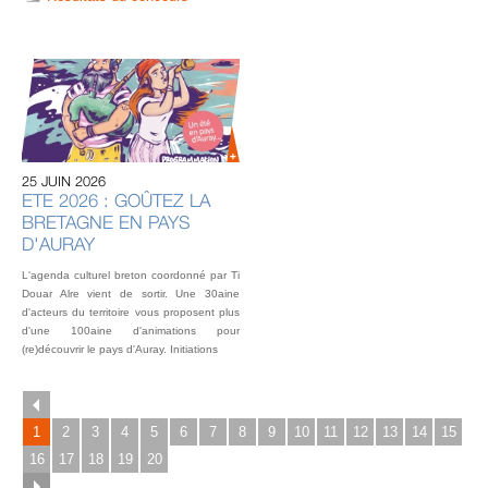
20 
U
AU
IN
OU
25 JUIN 2026
L’éq
ETE 2026 : GOÛTEZ LA
vou
BRETAGNE EN PAYS
fest
Gou
D'AURAY
2 o
L'agenda culturel breton coordonné par Ti
Douar Alre vient de sortir. Une 30aine
d'acteurs du territoire vous proposent plus
d'une 100aine d'animations pour
(re)découvrir le pays d'Auray. Initiations
1
2
3
4
5
6
7
8
9
10
11
12
13
14
15
16
17
18
19
20