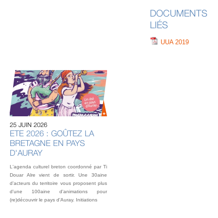
DOCUMENTS
LIÉS
UUA 2019
20 
U
AU
IN
OU
25 JUIN 2026
L’éq
ETE 2026 : GOÛTEZ LA
vou
BRETAGNE EN PAYS
fest
Gou
D'AURAY
2 o
L'agenda culturel breton coordonné par Ti
Douar Alre vient de sortir. Une 30aine
d'acteurs du territoire vous proposent plus
d'une 100aine d'animations pour
(re)découvrir le pays d'Auray. Initiations