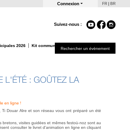
Connexion
FR
|
BR
Suivez-nous :
icipales 2026
Kit communication Un Automne autrement
Rechercher un évènement
L'ÉTÉ : GOÛTEZ LA
e en ligne !
l, Ti Douar Alre et son réseau vous ont préparé un été
s bretons, visites guidées et mêmes festoù-noz sont au
nt consulter le livret d'animation en ligne en cliquant