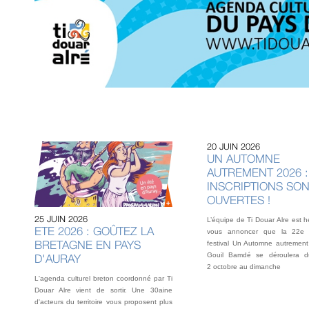
20 JUIN 2026
UN AUTOMNE
AUTREMENT 2026 :
INSCRIPTIONS SO
OUVERTES !
25 JUIN 2026
L’équipe de Ti Douar Alre est 
ETE 2026 : GOÛTEZ LA
vous annoncer que la 22e 
BRETAGNE EN PAYS
festival Un Automne autrement
Gouil Bamdé se déroulera d
D'AURAY
2 octobre au dimanche
L'agenda culturel breton coordonné par Ti
Douar Alre vient de sortir. Une 30aine
d'acteurs du territoire vous proposent plus