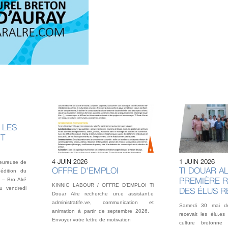
 LES
NT
4 JUIN 2026
1 JUIN 2026
heureuse de
OFFRE D'EMPLOI
TI DOUAR AL
édition du
PREMIÈRE 
 – Bro Alré
KINNIG LABOUR / OFFRE D'EMPLOI Ti
u vendredi
DES ÉLUS 
Douar Alre recherche un.e assistant.e
administratife.ve, communication et
Samedi 30 mai der
animation à partir de septembre 2026.
recevait les élu.es
Envoyer votre lettre de motivation
culture bretonne