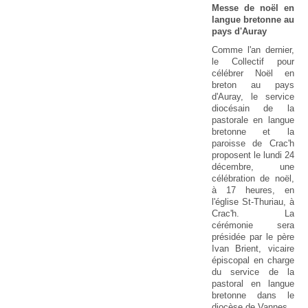
Messe de noël en
langue bretonne au
pays d'Auray
Comme l'an dernier,
le Collectif pour
célébrer Noël en
breton au pays
d'Auray, le service
diocésain de la
pastorale en langue
bretonne et la
paroisse de Crac'h
proposent le lundi 24
décembre, une
célébration de noël,
à 17 heures, en
l'église St-Thuriau, à
Crac'h. La
cérémonie sera
présidée par le père
Ivan Brient, vicaire
épiscopal en charge
du service de la
pastoral en langue
bretonne dans le
diocèse de Vannes.