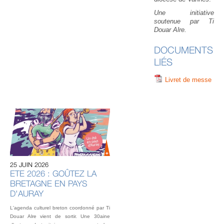
Une initiative
soutenue par Ti
Douar Alre.
DOCUMENTS
LIÉS
Livret de messe
20 
U
AU
IN
OU
25 JUIN 2026
L’éq
ETE 2026 : GOÛTEZ LA
vou
BRETAGNE EN PAYS
fest
Gou
D'AURAY
2 o
L'agenda culturel breton coordonné par Ti
Douar Alre vient de sortir. Une 30aine