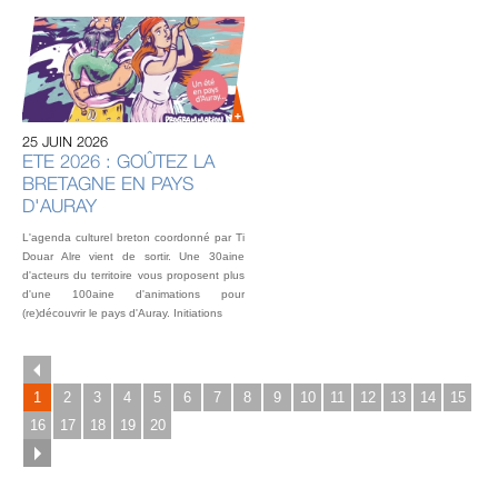
20 
U
AU
IN
OU
25 JUIN 2026
L’éq
ETE 2026 : GOÛTEZ LA
vou
BRETAGNE EN PAYS
fest
Gou
D'AURAY
2 o
L'agenda culturel breton coordonné par Ti
Douar Alre vient de sortir. Une 30aine
d'acteurs du territoire vous proposent plus
d'une 100aine d'animations pour
(re)découvrir le pays d'Auray. Initiations
1
2
3
4
5
6
7
8
9
10
11
12
13
14
15
16
17
18
19
20