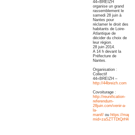
44=BREIZH
organise un grand
rassemblement le
samedi 28 juin à
Nantes pour
réclamer le droit des
habitants de Loire-
Atlantique de
décider du choix de
leur région.
28 juin 2014.
A 14 h devant la
Préfecture de
Nantes.
Organisation :
Collectif
44=BREIZH –
http://44breizh.com
Covoiturage :
http://reunification-
referendum-
28juin.com/venir-a-
la-
manif/
ou
https://mapse
mid=zaSZTTDtQrH4.k