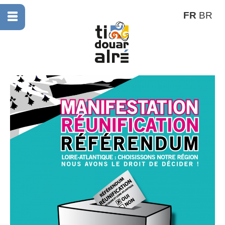
FR
BR