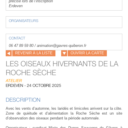
précisé lors de l’inscription
Erdeven
ORGANISATEURS
CONTACT
06 47 89 59 80 / animation@gavres-quiberon.fr
REVENIR À LA LISTE
OUVRIR LA CARTE
LES OISEAUX HIVERNANTS DE LA
ROCHE SÈCHE
ATELIER
ERDEVEN - 24 OCTOBRE 2025
DESCRIPTION
Avec les vents d’automne, les laridés et limicoles arrivent sur la côte.
Zone de quiétude et d’alimentation la Roche Sèche est un site
d’observation des oiseaux pendant la période automnale.
Organisateur : syndicat Mixte des Dunes Sauvages de Gâvres à