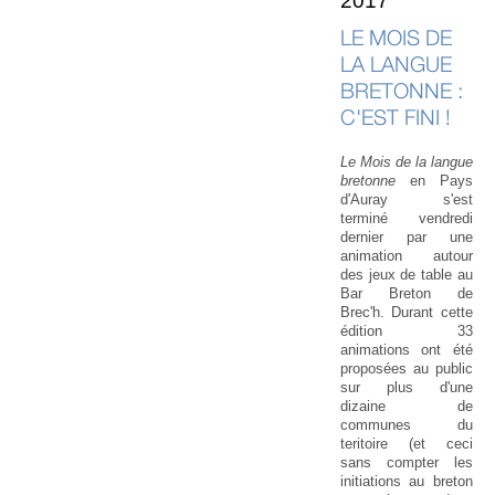
2017
LE MOIS DE
LA LANGUE
BRETONNE :
C'EST FINI !
Le Mois de la langue
bretonne
en Pays
d'Auray s'est
terminé vendredi
dernier par une
animation autour
des jeux de table au
Bar Breton de
Brec'h. Durant cette
édition 33
animations ont été
proposées au public
sur plus d'une
dizaine de
communes du
teritoire (et ceci
sans compter les
initiations au breton