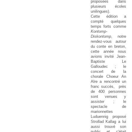
proposées dans
plusieurs écoles
unilingues).
Cette édition a
compté quelques
temps forts comme
Kontomp-
Diskontomp
, notre
rendez-vous autour
du conte en breton,
cette année nous
avions invité Jean-
Baptiste Le
Galloudec ; le
concert de la
chorale Choeur An
Alre a rencontré un
franc succès, près
de 400 personnes
sont venues y
assister ; le
spectacle de
marionnettes
Luduennig proposé
Strollad Kallag a lui
aussi trouvé son
public et c'était