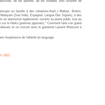
essiner, de les peindre, de les modeler, d'en inventer de
ticiper en famille à des initiations-flash ( Maltais, Breton,
n, Malayam (Sud Inde), Espagnol, Langue Des Signes), à des
vités en autonomie égalements ouverts au jeune public tout au
ce sur le Haïku (poèmes japonais) " Comment faire voir grand
laouec et un concert avec le guitariste Laurent Morisson à
re l'expérience de l'altérité du language.
Ts 2023