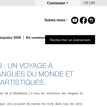
Connexion
FR
|
BR
Suivez-nous :
icipales 2026
Kit communication Un Automne autrement
Rechercher un évènement
 : UN VOYAGE À
ANGUES DU MONDE ET
ARTISTIQUES.
arc de la Madeleine ) à tous les amoureux des langues du
ue, une occasion de tourner les mots dans tous les sens,