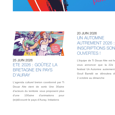
20 JUIN 2026
UN AUTOMNE
AUTREMENT 2026 :
INSCRIPTIONS SO
OUVERTES !
25 JUIN 2026
L’équipe de Ti Douar Alre est 
ETE 2026 : GOÛTEZ LA
vous annoncer que la 22e 
BRETAGNE EN PAYS
festival Un Automne autrement
Gouil Bamdé se déroulera d
D'AURAY
2 octobre au dimanche
L'agenda culturel breton coordonné par Ti
Douar Alre vient de sortir. Une 30aine
d'acteurs du territoire vous proposent plus
d'une 100aine d'animations pour
(re)découvrir le pays d'Auray. Initiations