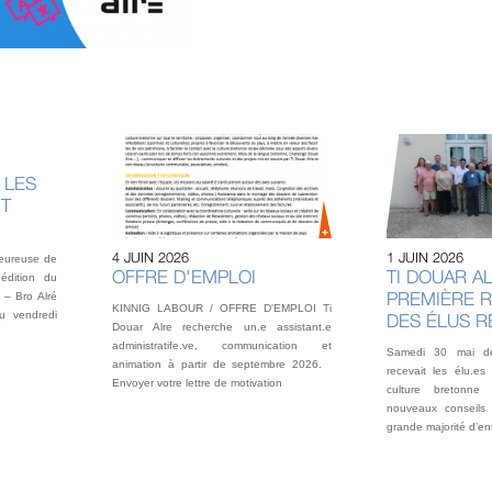
 LES
NT
4 JUIN 2026
1 JUIN 2026
heureuse de
OFFRE D'EMPLOI
TI DOUAR AL
édition du
PREMIÈRE 
 – Bro Alré
KINNIG LABOUR / OFFRE D'EMPLOI Ti
u vendredi
DES ÉLUS 
Douar Alre recherche un.e assistant.e
administratife.ve, communication et
Samedi 30 mai der
animation à partir de septembre 2026.
recevait les élu.es
Envoyer votre lettre de motivation
culture bretonne
nouveaux conseils 
grande majorité d’en