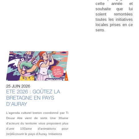
cette année et
souhaite que lui
soient remontées
toutes les initiatives
locales prises en ce
sens.
20 
U
AU
IN
OU
25 JUIN 2026
L’éq
ETE 2026 : GOÛTEZ LA
vou
BRETAGNE EN PAYS
fest
Gou
D'AURAY
2 o
L'agenda culturel breton coordonné par Ti
Douar Alre vient de sortir. Une 30aine
d'acteurs du territoire vous proposent plus
d'une 100aine d'animations pour
(re)découvrir le pays d'Auray. Initiations