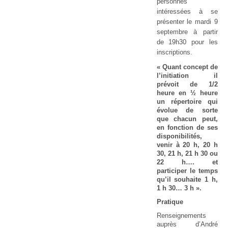
personnes
intéressées à se
présenter le mardi 9
septembre à partir
de 19h30 pour les
inscriptions.
« Quant concept de
l’initiation il
prévoit de 1/2
heure en ½ heure
un répertoire qui
évolue de sorte
que chacun peut,
en fonction de ses
disponibilités,
venir à 20 h, 20 h
30, 21 h, 21 h 30 ou
22 h…. et
participer le temps
qu’il souhaite 1 h,
1 h 30… 3 h ».
Pratique
Renseignements
auprès d’André