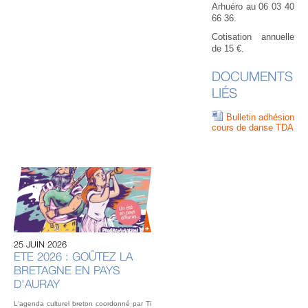
Arhuéro au 06 03 40
66 36.
Cotisation annuelle
de 15 €.
DOCUMENTS
LIÉS
Bulletin adhésion
cours de danse TDA
20 
U
AU
IN
OU
25 JUIN 2026
L’éq
ETE 2026 : GOÛTEZ LA
vou
BRETAGNE EN PAYS
fest
Gou
D'AURAY
2 o
L'agenda culturel breton coordonné par Ti