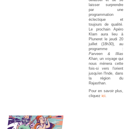
laisser surprendre
par une
programmation
éclectique et
toujours de qualité.
Le prochain Apéro
Klam aura lieu à
Pluneret le jeudi 20
juillet (18h30), au
programme :
Parveen & Illias
Khan
, un voyage qui
nous mènera cette
fois-si vers l'orient
jusqu'en l'Inde, dans
la région du
Rajasthan.
Pour en savoir plus,
cliquez
ici
.
20 
U
AU