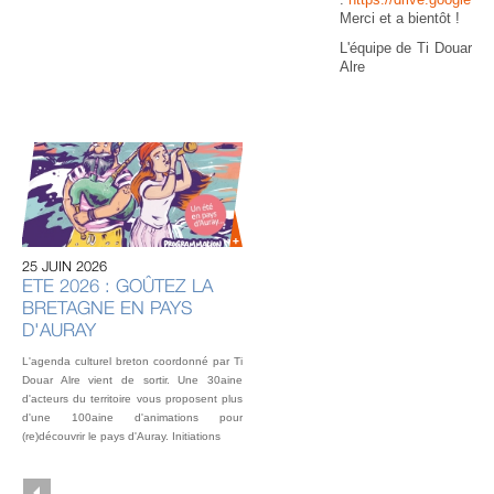
Merci et a bientôt !
L'équipe de Ti Douar
Alre
20 
U
AU
IN
OU
25 JUIN 2026
L’éq
ETE 2026 : GOÛTEZ LA
vou
BRETAGNE EN PAYS
fest
Gou
D'AURAY
2 o
L'agenda culturel breton coordonné par Ti
Douar Alre vient de sortir. Une 30aine
d'acteurs du territoire vous proposent plus
d'une 100aine d'animations pour
(re)découvrir le pays d'Auray. Initiations