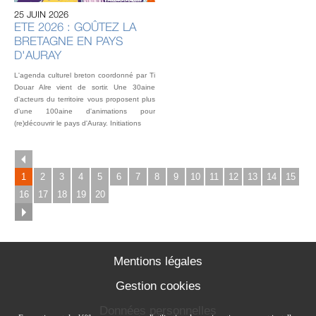
25 JUIN 2026
L’éq
ETE 2026 : GOÛTEZ LA
vou
BRETAGNE EN PAYS
fest
Gou
D'AURAY
2 o
L'agenda culturel breton coordonné par Ti
Douar Alre vient de sortir. Une 30aine
d'acteurs du territoire vous proposent plus
d'une 100aine d'animations pour
(re)découvrir le pays d'Auray. Initiations
1
2
3
4
5
6
7
8
9
10
11
12
13
14
15
16
17
18
19
20
Mentions légales
Gestion cookies
Données personnelles