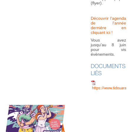
(flyer).
Découvrir l'agenda
de l'année
dernière en
cliquant ici !
Vous avez
jusqu'au 8 juin
pour vis
évènements.
DOCUMENTS
LIÉS
https://www.tidouaral
20 
U
AU
IN
OU