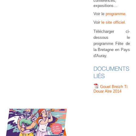
conférences,
expositions…
Voir le
programme
.
Voir
le site officiel.
Télécharger ci-
dessous le
programme Fête de
la Bretagne en Pays
d'Auray.
DOCUMENTS
LIÉS
Gouel Breizh Ti
Douar Alre 2014
20 
U
AU
IN
OU