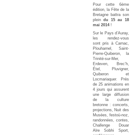
Pour cette 6ème
édition, la Fête de la
Bretagne battra son
plein
du 15 au 18
mai 2014
!
Sur le Pays d’Auray,
les rendez-vous
sont pris à Carnac,
Plouharnel, Saint-
Pierre-Quiberon, la
Trinité-sur-Mer,
Erdeven, Brec’h,
Étel, Pluvigner,
Quiberon et
Locmariaquer. Près
de 25 animations en
4 jours qui assurent
une large diffusion
de la culture
bretonne : concerts,
projections, Nuit des
Musées, festoù-noz,
randonnées, contes,
Challenge Douar
Alre Sobhi Sport,