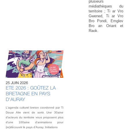
plusieurs
médiathèques du
territoire ; Ti ar Vro
Gwened, Ti ar Vro
Bro Pondi, Emglev
Bro an Oriant et
Raok.
20 
U
AU
IN
OU
25 JUIN 2026
L’éq
ETE 2026 : GOÛTEZ LA
vou
BRETAGNE EN PAYS
fest
Gou
D'AURAY
2 o
L'agenda culturel breton coordonné par Ti
Douar Alre vient de sortir. Une 30aine
d'acteurs du territoire vous proposent plus
d'une 100aine d'animations pour
(re)découvrir le pays d'Auray. Initiations