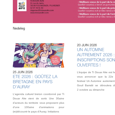
Nedeleg
20 JUIN 2026
UN AUTOMNE
AUTREMENT 2026 :
INSCRIPTIONS SO
OUVERTES !
25 JUIN 2026
L’équipe de Ti Douar Alre est 
ETE 2026 : GOÛTEZ LA
vous annoncer que la 22e 
BRETAGNE EN PAYS
festival Un Automne autrement
Gouil Bamdé se déroulera d
D'AURAY
2 octobre au dimanche
L'agenda culturel breton coordonné par Ti
Douar Alre vient de sortir. Une 30aine
d'acteurs du territoire vous proposent plus
d'une 100aine d'animations pour
(re)découvrir le pays d'Auray. Initiations