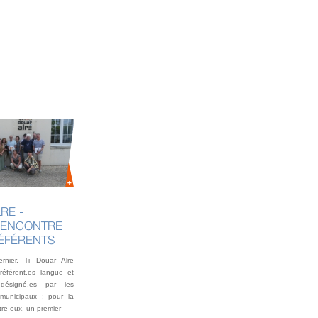
6 MAI 2
RE -
COMP
RENCONTRE
ASSE
RÉFÉRENTS
2026
nier, Ti Douar Alre
Soixante-d
 référent.es langue et
à la salle
 désigné.es par les
4 mai pour
municipaux ; pour la
annuelle de
tre eux, un premier