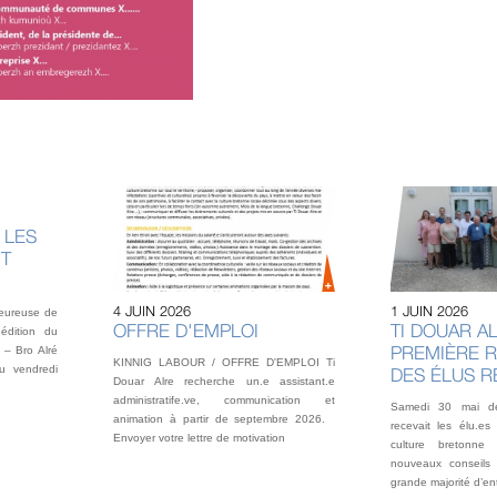
 LES
NT
4 JUIN 2026
1 JUIN 2026
heureuse de
OFFRE D'EMPLOI
TI DOUAR AL
édition du
PREMIÈRE 
 – Bro Alré
KINNIG LABOUR / OFFRE D'EMPLOI Ti
u vendredi
DES ÉLUS 
Douar Alre recherche un.e assistant.e
administratife.ve, communication et
Samedi 30 mai der
animation à partir de septembre 2026.
recevait les élu.es
Envoyer votre lettre de motivation
culture bretonne
nouveaux conseils 
grande majorité d’en