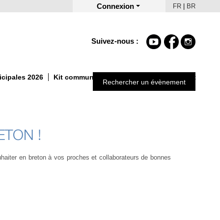
Connexion
FR
|
BR
Suivez-nous :
icipales 2026
Kit communication Un Automne autrement
Rechercher un évènement
ETON !
uhaiter en breton à vos proches et collaborateurs de bonnes