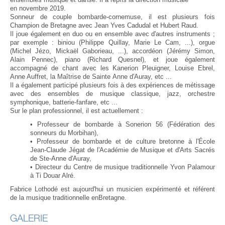
en novembre 2019.
Sonneur de couple bombarde-cornemuse, il est plusieurs fois
Champion de Bretagne avec Jean Yves Cadudal et Hubert Raud.
Il joue également en duo ou en ensemble avec d'autres instruments ;
par exemple : biniou (Philippe Quillay, Marie Le Cam, ...), orgue
(Michel Jézo, Mickaël Gaborieau, ...), accordéon (Jérémy Simon,
Alain Pennec), piano (Richard Quesnel), et joue également
accompagné de chant avec les Kanerion Pleuigner, Louise Ebrel,
Anne Auffret, la Maîtrise de Sainte Anne d'Auray, etc ...
Il a également participé plusieurs fois à des expériences de métissage
avec des ensembles de musique classique, jazz, orchestre
symphonique, batterie-fanfare, etc ...
Sur le plan professionnel, il est actuellement :
•
​Professeur de bombarde à Sonerion 56 (Fédération des
sonneurs du Morbihan),
•
Professeur de bombarde et de culture bretonne à l'École
Jean-Claude Jégat de l'Académie de Musique et d'Arts Sacrés
de Ste-Anne d'Auray,
•
Directeur du Centre de musique traditionnelle Yvon Palamour
à Ti Douar Alré.
Fabrice Lothodé est aujourd'hui un musicien expérimenté et référent
de la musique traditionnelle enBretagne.
GALERIE