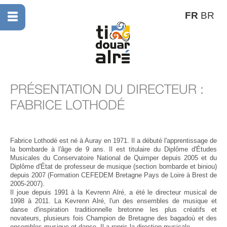
FR
BR
PRÉSENTATION DU DIRECTEUR :
FABRICE LOTHODÉ
Fabrice Lothodé est né à Auray en 1971. Il a débuté l'apprentissage de
la bombarde à l'âge de 9 ans. Il est titulaire du Diplôme d'Études
Musicales du Conservatoire National de Quimper depuis 2005 et du
Diplôme d'État de professeur de musique (section bombarde et biniou)
depuis 2007 (Formation CEFEDEM Bretagne Pays de Loire à Brest de
2005-2007).
Il joue depuis 1991 à la Kevrenn Alré, a été le directeur musical de
1998 à 2011. La Kevrenn Alré, l'un des ensembles de musique et
danse d'inspiration traditionnelle bretonne les plus créatifs et
novateurs, plusieurs fois Champion de Bretagne des bagadoù et des
ensembles musique et danse. Il a repris la direction musicale