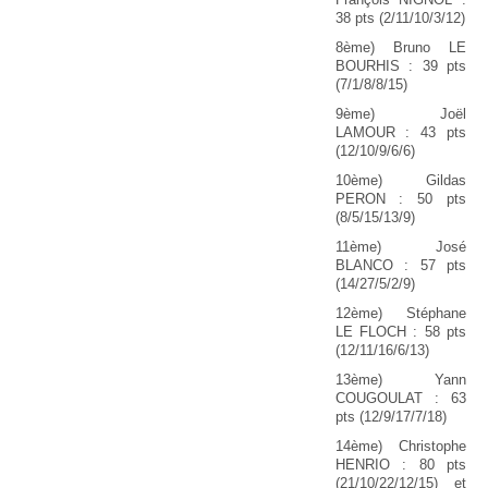
38 pts (2/11/10/3/12)
8ème) Bruno LE
BOURHIS : 39 pts
(7/1/8/8/15)
9ème) Joël
LAMOUR : 43 pts
(12/10/9/6/6)
10ème) Gildas
PERON : 50 pts
(8/5/15/13/9)
11ème) José
BLANCO : 57 pts
(14/27/5/2/9)
12ème) Stéphane
LE FLOCH : 58 pts
(12/11/16/6/13)
13ème) Yann
COUGOULAT : 63
pts (12/9/17/7/18)
14ème) Christophe
HENRIO : 80 pts
(21/10/22/12/15) et