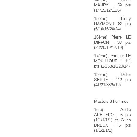
MAURY : 59 pts
(14/15/12/12/6)
15ème) Thierry
RAYMOND: 82 pts
(6/16/16/20/24)
16ème) Pierre LE
DIFFON : 98 pts
(23/20/19/17/19)
17ème) Jean Luc LE
MOUILLOUR : 111
pts (28/33/16/20/14)
18ème) Didier
SEPRE : 112 pts
(41/21/33/5/12)
Masters 3 hommes
1ere) André
ARHUERO : 5 pts
(1/1/1/1/1) et Gilles
DREUX : 5 pts
(1/1/1/1/1)