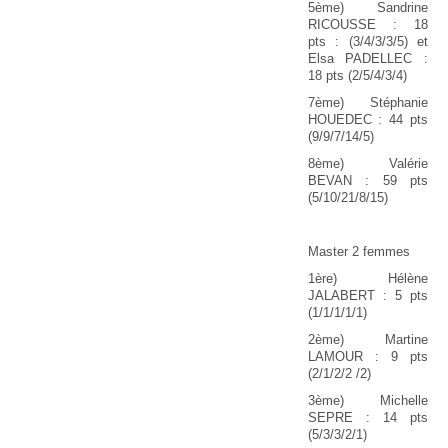
5ème) Sandrine
RICOUSSE : 18
pts : (3/4/3/3/5) et
Elsa PADELLEC :
18 pts (2/5/4/3/4)
7ème) Stéphanie
HOUEDEC : 44 pts
(9/9/7/14/5)
8ème) Valérie
BEVAN : 59 pts
(5/10/21/8/15)
Master 2 femmes
1ère) Hélène
JALABERT : 5 pts
(1/1/1/1/1)
2ème) Martine
LAMOUR : 9 pts
(2/1/2/2 /2)
3ème) Michelle
SEPRE : 14 pts
(5/3/3/2/1)