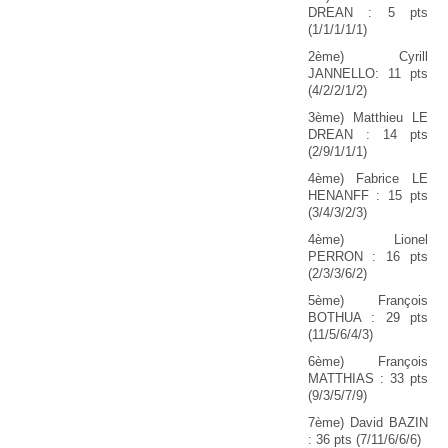
DREAN : 5 pts
(1/1/1/1/1)
2ème) Cyrill
JANNELLO: 11 pts
(4/2/2/1/2)
3ème) Matthieu LE
DREAN : 14 pts
(2/9/1/1/1)
4ème) Fabrice LE
HENANFF : 15 pts
(3/4/3/2/3)
4ème) Lionel
PERRON : 16 pts
(2/3/3/6/2)
5ème) François
BOTHUA : 29 pts
(11/5/6/4/3)
6ème) François
MATTHIAS : 33 pts
(9/3/5/7/9)
7ème) David BAZIN
: 36 pts (7/11/6/6/6)