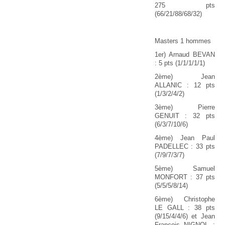
275 pts
(66/21/88/68/32)
Masters 1 hommes
1er) Arnaud BEVAN
: 5 pts (1/1/1/1/1)
2ème) Jean
ALLANIC : 12 pts
(1/3/2/4/2)
3ème) Pierre
GENUIT : 32 pts
(6/3/7/10/6)
4ème) Jean Paul
PADELLEC : 33 pts
(7/9/7/3/7)
5ème) Samuel
MONFORT : 37 pts
(5/5/5/8/14)
6ème) Christophe
LE GALL : 38 pts
(9/15/4/4/6) et Jean
François NIGNOL :