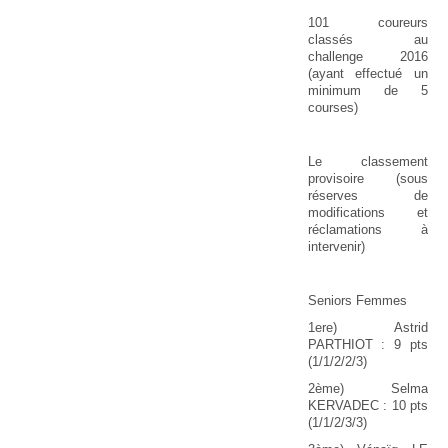
101 coureurs
classés au
challenge 2016
(ayant effectué un
minimum de 5
courses)
Le classement
provisoire (sous
réserves de
modifications et
réclamations à
intervenir)
Seniors Femmes
1ere) Astrid
PARTHIOT : 9 pts
(1/1/2/2/3)
2ème) Selma
KERVADEC : 10 pts
(1/1/2/3/3)