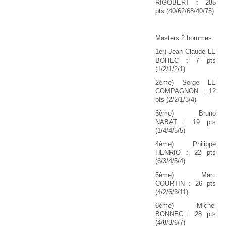
RIGOBERT : 285
pts (40/62/68/40/75)
Masters 2 hommes
1er) Jean Claude LE
BOHEC : 7 pts
(1/2/1/2/1)
2ème) Serge LE
COMPAGNON : 12
pts (2/2/1/3/4)
3ème) Bruno
NABAT : 19 pts
(1/4/4/5/5)
4ème) Philippe
HENRIO : 22 pts
(6/3/4/5/4)
5ème) Marc
COURTIN : 26 pts
(4/2/6/3/11)
6ème) Michel
BONNEC : 28 pts
(4/8/3/6/7)