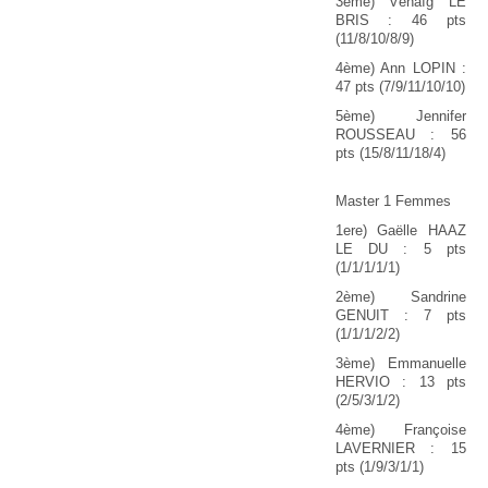
3ème) Vénaïg LE
BRIS : 46 pts
(11/8/10/8/9)
4ème) Ann LOPIN :
47 pts (7/9/11/10/10)
5ème) Jennifer
ROUSSEAU : 56
pts (15/8/11/18/4)
Master 1 Femmes
1ere) Gaëlle HAAZ
LE DU : 5 pts
(1/1/1/1/1)
2ème) Sandrine
GENUIT : 7 pts
(1/1/1/2/2)
3ème) Emmanuelle
HERVIO : 13 pts
(2/5/3/1/2)
4ème) Françoise
LAVERNIER : 15
pts (1/9/3/1/1)