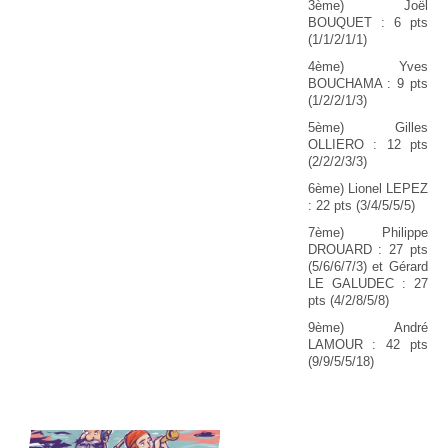
3ème) Joël
BOUQUET : 6 pts
(1/1/2/1/1)
4ème) Yves
BOUCHAMA : 9 pts
(1/2/2/1/3)
5ème) Gilles
OLLIERO : 12 pts
(2/2/2/3/3)
6ème) Lionel LEPEZ
: 22 pts (3/4/5/5/5)
7ème) Philippe
DROUARD : 27 pts
(5/6/6/7/3) et Gérard
LE GALUDEC : 27
pts (4/2/8/5/8)
9ème) André
LAMOUR : 42 pts
(9/9/5/5/18)
20 