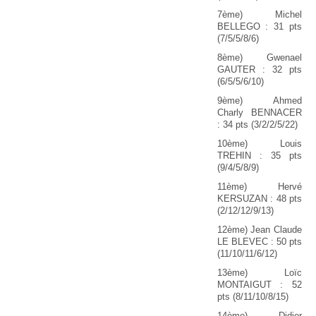
7ème) Michel
BELLEGO : 31 pts
(7/5/5/8/6)
8ème) Gwenael
GAUTER : 32 pts
(6/5/5/6/10)
9ème) Ahmed
Charly BENNACER
: 34 pts (3/2/2/5/22)
10ème) Louis
TREHIN : 35 pts
(9/4/5/8/9)
11ème) Hervé
KERSUZAN : 48 pts
(2/12/12/9/13)
12ème) Jean Claude
LE BLEVEC : 50 pts
(11/10/11/6/12)
13ème) Loïc
MONTAIGUT : 52
pts (8/11/10/8/15)
14ème) Didier