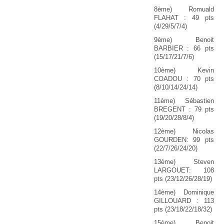
8ème) Romuald
FLAHAT : 49 pts
(4/29/5/7/4)
9ème) Benoit
BARBIER : 66 pts
(15/17/21/7/6)
10ème) Kevin
COADOU : 70 pts
(8/10/14/24/14)
11ème) Sébastien
BREGENT : 79 pts
(19/20/28/8/4)
12ème) Nicolas
GOURDEN: 99 pts
(22/7/26/24/20)
13ème) Steven
LARGOUET: 108
pts (23/12/26/28/19)
14ème) Dominique
GILLOUARD : 113
pts (23/18/22/18/32)
15ème) Benoit