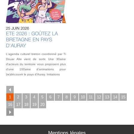
U
AU
IN
OU
25 JUIN 2026
L’éq
ETE 2026 : GOÛTEZ LA
vou
BRETAGNE EN PAYS
fest
Gou
D'AURAY
2 o
L'agenda culturel breton coordonné par Ti
Douar Alre vient de sortir. Une 30aine
d'acteurs du territoire vous proposent plus
d'une 100aine d'animations pour
(re)découvrir le pays d'Auray. Initiations
1
2
3
4
5
6
7
8
9
10
11
12
13
14
15
16
17
18
19
20
Mentions légales