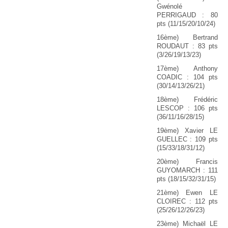
Gwénolé
PERRIGAUD : 80
pts (11/15/20/10/24)
16ème) Bertrand
ROUDAUT : 83 pts
(3/26/19/13/23)
17ème) Anthony
COADIC : 104 pts
(30/14/13/26/21)
18ème) Frédéric
LESCOP : 106 pts
(36/11/16/28/15)
19ème) Xavier LE
GUELLEC : 109 pts
(15/33/18/31/12)
20ème) Francis
GUYOMARCH : 111
pts (18/15/32/31/15)
21ème) Ewen LE
CLOIREC : 112 pts
(25/26/12/26/23)
23ème) Michaël LE