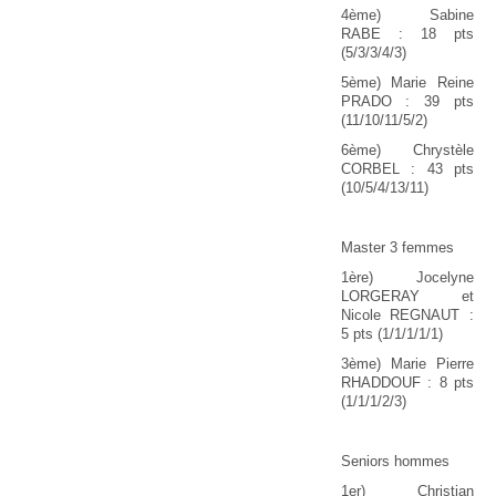
4ème) Sabine
RABE : 18 pts
(5/3/3/4/3)
5ème) Marie Reine
PRADO : 39 pts
(11/10/11/5/2)
6ème) Chrystèle
CORBEL : 43 pts
(10/5/4/13/11)
Master 3 femmes
1ère) Jocelyne
LORGERAY et
Nicole REGNAUT :
5 pts (1/1/1/1/1)
3ème) Marie Pierre
RHADDOUF : 8 pts
(1/1/1/2/3)
Seniors hommes
1er) Christian