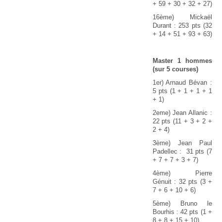
+ 59 + 30 + 32 + 27)
16ème) Mickaël
Durant : 253 pts (32
+ 14 + 51 + 93 + 63)
Master 1 hommes
(sur 5 courses)
1er) Arnaud Bévan :
5 pts (1 + 1 + 1 + 1
+ 1)
2eme) Jean Allanic :
22 pts (11 + 3 + 2 +
2 + 4)
3ème) Jean Paul
Padellec : 31 pts (7
+ 7 + 7 + 3 + 7)
4ème) Pierre
Génuit : 32 pts (3 +
7 + 6 + 10 + 6)
5ème) Bruno le
Bourhis : 42 pts (1 +
8 + 8 + 15 + 10)