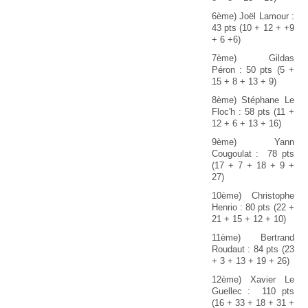
6ème) Joël Lamour :
43 pts (10 + 12 + +9
+ 6 +6)
7ème) Gildas
Péron : 50 pts (5 +
15 + 8 + 13 + 9)
8ème) Stéphane Le
Floc'h : 58 pts (11 +
12 + 6 + 13 + 16)
9ème) Yann
Cougoulat : 78 pts
(17 + 7 + 18 + 9 +
27)
10ème) Christophe
Henrio : 80 pts (22 +
21 + 15 + 12 + 10)
11ème) Bertrand
Roudaut : 84 pts (23
+ 3 + 13 + 19 + 26)
12ème) Xavier Le
Guellec : 110 pts
(16 + 33 + 18 + 31 +