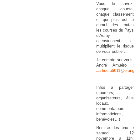
Vous le savez,
chaque course,
chaque classement
et qui plus est le
cumul des toutes
les courses du Pays
d’Auray
occasionnent et
multiplient le risque
de vous oublier…
Je compte sur vous.
André Arhuéro :
aarhuero5611@orange.f
Infos à partager
(coureurs,
organisateurs, élus
locaux,
commentateurs,
informaticiens,
bénévoles…)
Remise des prix le
samedi 12
novembre à 11h,