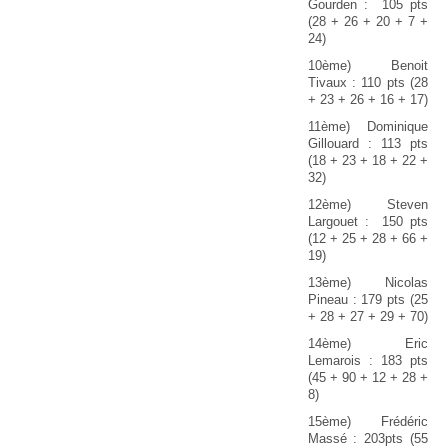
Gourden : 105 pts
(28 + 26 + 20 + 7 +
24)
10ème) Benoit
Tivaux : 110 pts (28
+ 23 + 26 + 16 + 17)
11ème) Dominique
Gillouard : 113 pts
(18 + 23 + 18 + 22 +
32)
12ème) Steven
Largouet : 150 pts
(12 + 25 + 28 + 66 +
19)
13ème) Nicolas
Pineau : 179 pts (25
+ 28 + 27 + 29 + 70)
14ème) Eric
Lemarois : 183 pts
(45 + 90 + 12 + 28 +
8)
15ème) Frédéric
Massé : 203pts (55