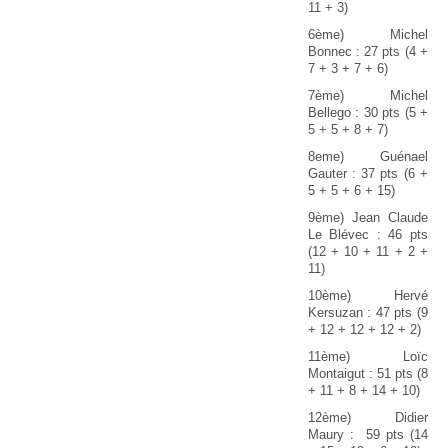
11 + 3)
6ème) Michel
Bonnec : 27 pts (4 +
7 + 3 + 7 + 6)
7ème) Michel
Bellego : 30 pts (5 +
5 + 5 + 8 + 7)
8eme) Guénael
Gauter : 37 pts (6 +
5 + 5 + 6 + 15)
9ème) Jean Claude
Le Blévec : 46 pts
(12 + 10 + 11 + 2 +
11)
10ème) Hervé
Kersuzan : 47 pts (9
+ 12 + 12 + 12 + 2)
11ème) Loïc
Montaigut : 51 pts (8
+ 11 + 8 + 14 + 10)
12ème) Didier
Maury : 59 pts (14