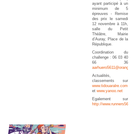
ayant participé à un
minimum de 5
épreuves - Remise
des prix le samedi
12 novembre à 11h,
salle du Petit
Théâtre, Mairie
d’Auray, Place de la
République.
Coordination du
challenge : 06 03 40
66 36
aarhuero5611@orange.f
Actualités,
classements sur
www.tidouaralre.com
et
www.yanoo.net
Egalement sur
http://www.runners56.fr
20 
U