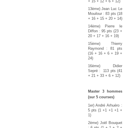
+ 15 + 12 + 6 + 12)
13ème) Jean Luc Le
Mouilour : 83 pts (18
+ 16 + 15 + 20 + 14)
14ème) Pierre le
Diffon : 95 pts (23 +
20 + 17 + 16 + 19)
15ème) Thierry
Raymond : 81 pts
(16 + 16 + 6 + 19 +
24)
16ème) Didier
Sepré : 113 pts (41
+ 21 + 33 + 6 + 12)
Master 3 hommes
(sur 5 courses)
1er) André Arhuéro :
5 pts (1 +1 +1 +1 +
1)
2ème) Joël Bouquet
: 6 pts (1 + 1 + 2 +