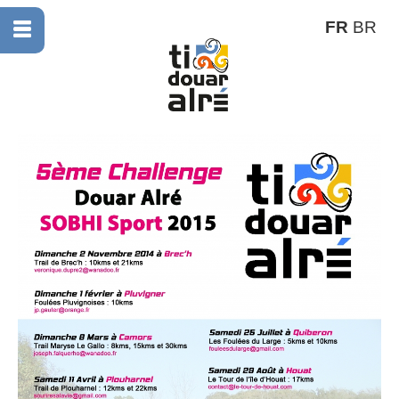
FR
BR