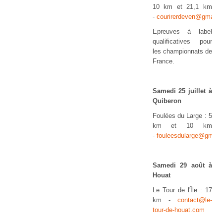
10 km et 21,1 km
-
courirerdeven@gmail.
Epreuves à label
qualificatives pour
les championnats de
France.
Samedi 25 juillet à
Quiberon
Foulées du Large : 5
km et 10 km
-
fouleesdularge@gmail
Samedi 29 août à
Houat
Le Tour de l'Île : 17
km -
contact@le-
tour-de-houat.com