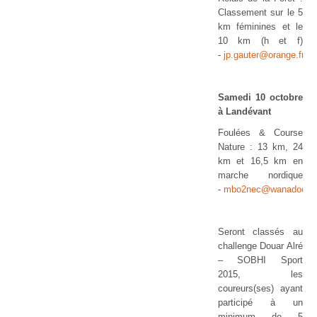
Classement sur le 5
km féminines et le
10 km (h et f)
-
jp.gauter@orange.fr
Samedi 10 octobre
à Landévant
Foulées & Course
Nature : 13 km, 24
km et 16,5 km en
marche nordique
-
mbo2nec@wanadoo.fr
Seront classés au
challenge Douar Alré
– SOBHI Sport
2015, les
coureurs(ses) ayant
participé à un
minimum de 5