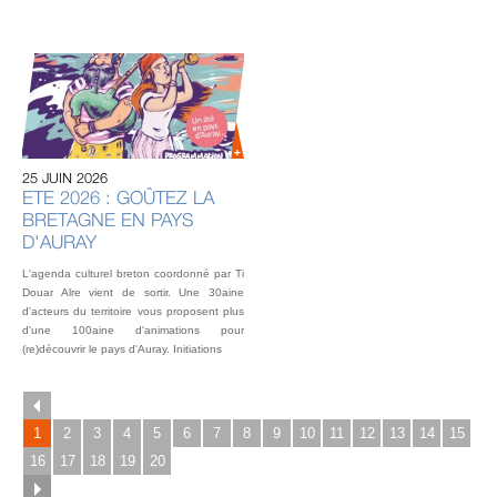
20 
U
AU
IN
OU
25 JUIN 2026
L’éq
ETE 2026 : GOÛTEZ LA
vou
BRETAGNE EN PAYS
fest
Gou
D'AURAY
2 o
L'agenda culturel breton coordonné par Ti
Douar Alre vient de sortir. Une 30aine
d'acteurs du territoire vous proposent plus
d'une 100aine d'animations pour
(re)découvrir le pays d'Auray. Initiations
1
2
3
4
5
6
7
8
9
10
11
12
13
14
15
16
17
18
19
20