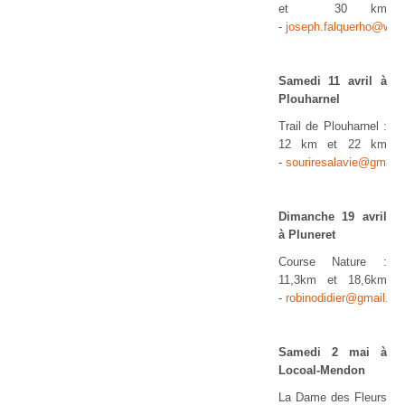
et 30 km
-
joseph.falquerho@wan
Samedi 11 avril à
Plouharnel
Trail de Plouharnel :
12 km et 22 km
-
souriresalavie@gmail
Dimanche 19 avril
à Pluneret
Course Nature :
11,3km et 18,6km
-
robinodidier@gmail.c
Samedi 2 mai à
Locoal-Mendon
La Dame des Fleurs