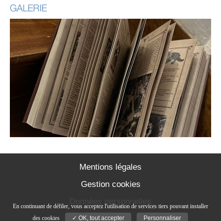
GALERIE
Mentions légales
Gestion cookies
Données personnelles
En continuant de défiler,
vous acceptez l'utilisation de services tiers pouvant installer
Contact
des cookies
✓ OK, tout accepter
Personnaliser