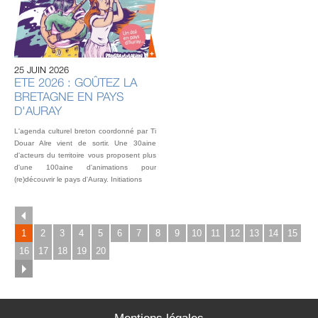
U
AU
IN
OU
25 JUIN 2026
L’éq
ETE 2026 : GOÛTEZ LA
vou
BRETAGNE EN PAYS
fest
Gou
D'AURAY
2 o
L'agenda culturel breton coordonné par Ti
Douar Alre vient de sortir. Une 30aine
d'acteurs du territoire vous proposent plus
d'une 100aine d'animations pour
(re)découvrir le pays d'Auray. Initiations
1
2
3
4
5
6
7
8
9
10
11
12
13
14
15
16
17
18
19
20