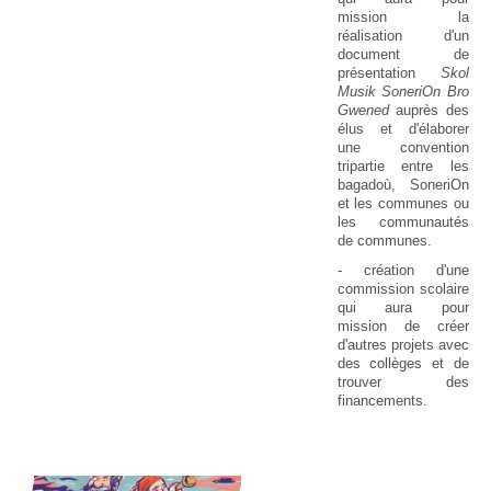
mission la
réalisation d'un
document de
présentation
Skol
Musik SoneriOn Bro
Gwened
auprès des
élus et d'élaborer
une convention
tripartie entre les
bagadoù, SoneriOn
et les communes ou
les communautés
de communes.
- création d'une
commission scolaire
qui aura pour
mission de créer
d'autres projets avec
des collèges et de
trouver des
financements.
20 