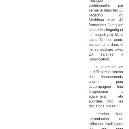
musique
traditionnelle par
semaine dans les 23
bagadoù du
Morbihan avec 43
formations (lorsqu'on
ajoute les bagadig et
les bagadigan). Mais
aussi 11 h de cours
par semaine dans le
milieu scolaire avec
20 salariés à
l'association.
- La question de
la difficulté à trouver
des financements
publics pour
accompagner leur
progression a
également été
abordée. Voici les
décisions prises :
- création d'une
commission de
réflexion stratégique
qui aura pour