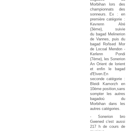
Morbihan lors des
championnats des
sonneurs. Ex : en
première catégorie :
Kevrenn Alré
(3ème), suivie
du bagad Melinerion
de Vannes, puis du
bagad Roñsed Mor
de Locoal Mendon -
Kerlenn Pondi
(7ème), les Sonerion
An Orient de lorient
et enfin le bagad
d'Elven.En
seconde catégorie :
Bleidi Kamorzh en
10ème position,sans
sompter les autres
bagadoù du
Morbihan dans les
autres catégories.
- Sonerion bro
Gwened c'est aussi
217 h de cours de