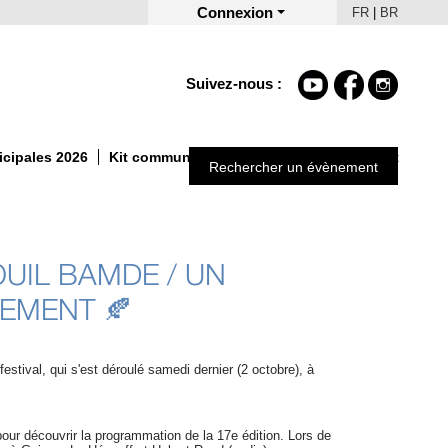
Connexion
FR
|
BR
Suivez-nous :
icipales 2026
Kit communication Un Automne autrement
Rechercher un évènement
OUIL BAMDE / UN
EMENT 🍂
stival, qui s'est déroulé samedi dernier (2 octobre), à 
our découvrir la programmation de la 17e édition. Lors de 