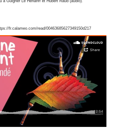
 à Guigner Le Hénanff et Hubert Raud (audio).
ttps://fr.calameo.com/read/00463685627349150d217