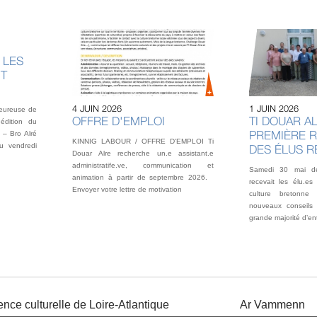
 LES
NT
4 JUIN 2026
1 JUIN 2026
heureuse de
OFFRE D'EMPLOI
TI DOUAR AL
édition du
PREMIÈRE 
 – Bro Alré
KINNIG LABOUR / OFFRE D'EMPLOI Ti
u vendredi
DES ÉLUS 
Douar Alre recherche un.e assistant.e
administratife.ve, communication et
Samedi 30 mai der
animation à partir de septembre 2026.
recevait les élu.es
Envoyer votre lettre de motivation
culture bretonne
nouveaux conseils 
grande majorité d’en
nce culturelle de Loire-Atlantique
Ar Vammenn