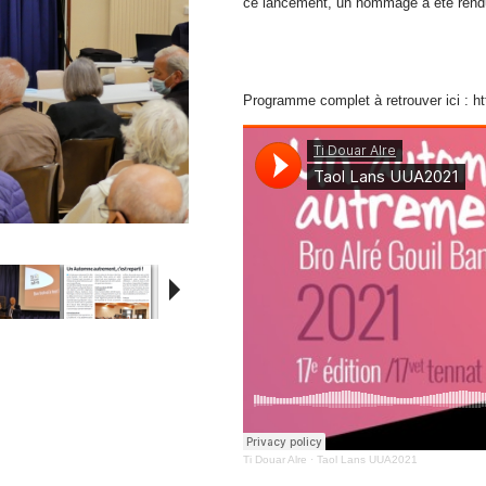
ce lancement, un hommage a été rendu
Programme complet à retrouver ici : 
h
Ti Douar Alre
·
Taol Lans UUA2021