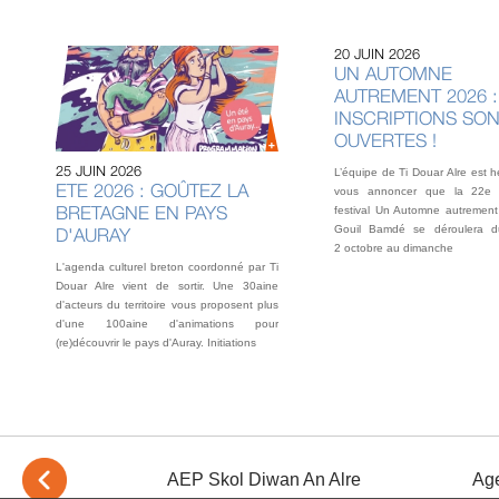
20 JUIN 2026
UN AUTOMNE
AUTREMENT 2026 :
INSCRIPTIONS SO
OUVERTES !
25 JUIN 2026
L’équipe de Ti Douar Alre est 
ETE 2026 : GOÛTEZ LA
vous annoncer que la 22e 
BRETAGNE EN PAYS
festival Un Automne autrement
Gouil Bamdé se déroulera d
D'AURAY
2 octobre au dimanche
L'agenda culturel breton coordonné par Ti
Douar Alre vient de sortir. Une 30aine
d'acteurs du territoire vous proposent plus
d'une 100aine d'animations pour
(re)découvrir le pays d'Auray. Initiations
 Sacrés
AEP Skol Diwan An Alre
Age