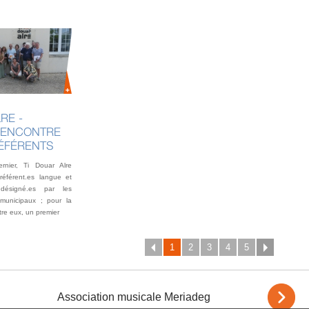
6 MAI 2
RE -
COMP
RENCONTRE
ASSE
RÉFÉRENTS
2026
nier, Ti Douar Alre
Soixante-d
 référent.es langue et
à la salle
 désigné.es par les
4 mai pour
municipaux ; pour la
annuelle de
tre eux, un premier
1
2
3
4
5
Association musicale Meriadeg
Auray