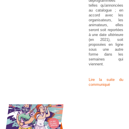
déprogrammées
telles qu'annoncées
au catalogue ; en
accord avec les
organisateurs, les
animateurs, elles
seront soit reportées
à une date ultérieure
(en 2021), soit
proposées en ligne
sous une autre
forme dans les
semaines qui
viennent.
Lire la suite du
communiqué
20 
U
AU
IN
OU