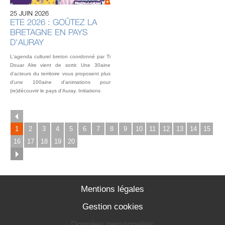
25 JUIN 2026
L’éq
ETE 2026 : GOÛTEZ LA
vou
BRETAGNE EN PAYS
fest
Gou
D'AURAY
2 o
L'agenda culturel breton coordonné par Ti
Douar Alre vient de sortir. Une 30aine
d'acteurs du territoire vous proposent plus
d'une 100aine d'animations pour
(re)découvrir le pays d'Auray. Initiations
1
2
3
4
5
6
7
8
9
10
11
12
13
14
15
16
17
18
19
20
Mentions légales
Gestion cookies
Données personnelles