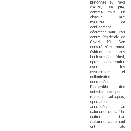
bretonnes au Pays
d'Auray, se plie,
comme tout un
chacun aux
mesures de
confinement
décrétées pour lutter
contre l'épidémie de
Covid 19. Son
activité s'en trouve
évidemment très
bouleversée. Ainsi,
après concertation
avec les
associations et
collectivités
concernées,
l'ensemble des
activités publiques –
réunions, colloques,
spectacles... -
annoncées au
calendrier de la 16e
édition d'Un
Automne autrement
ont été