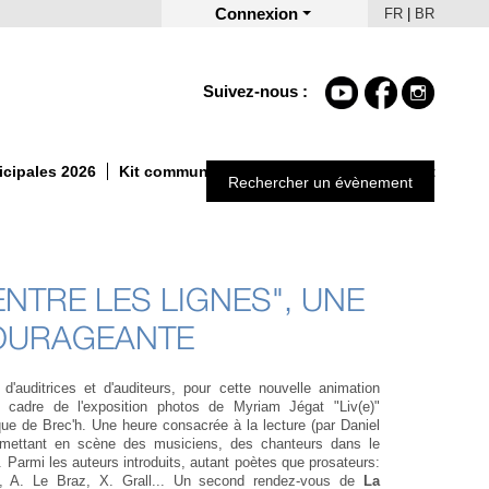
Connexion
FR
|
BR
Suivez-nous :
icipales 2026
Kit communication Un Automne autrement
Rechercher un évènement
NTRE LES LIGNES", UNE
OURAGEANTE
'auditrices et d'auditeurs, pour cette nouvelle animation
 cadre de l'exposition photos de Myriam Jégat "Liv(e)"
ue de Brec'h. Une heure consacrée à la lecture (par Daniel
 mettant en scène des musiciens, des chanteurs dans le
 Parmi les auteurs introduits, autant poètes que prosateurs:
t, A. Le Braz, X. Grall... Un second rendez-vous de
La