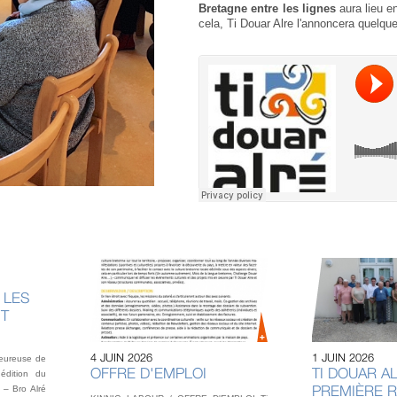
Bretagne entre les lignes
aura lieu e
cela, Ti Douar Alre l'annoncera quelque
 LES
NT
4 JUIN 2026
1 JUIN 2026
heureuse de
OFFRE D'EMPLOI
TI DOUAR AL
édition du
PREMIÈRE 
 – Bro Alré