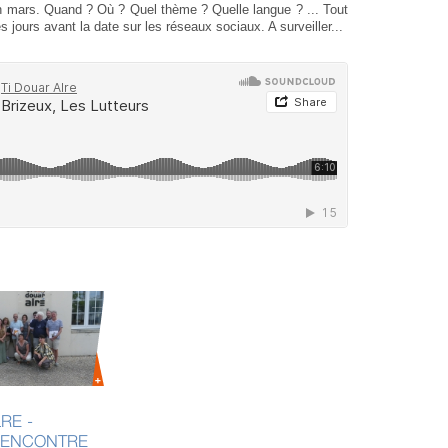
n mars. Quand ? Où ? Quel thème ? Quelle langue ? ... Tout
s jours avant la date sur les réseaux sociaux. A surveiller...
6 MAI 2
RE -
COMP
RENCONTRE
ASSE